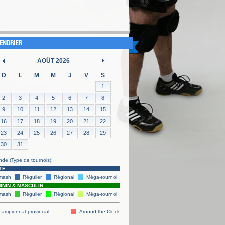
AOÛT 2026
D
L
M
M
J
V
S
1
2
3
4
5
6
7
8
9
10
11
12
13
14
15
16
17
18
19
20
21
22
23
24
25
26
27
28
29
30
31
de (Type de tournois):
TE
mash
Régulier
Régional
Méga-tournoi
ININ & MASCULIN
mash
Régulier
Régional
Méga-tournoi
ampionnat provincial
Around the Clock