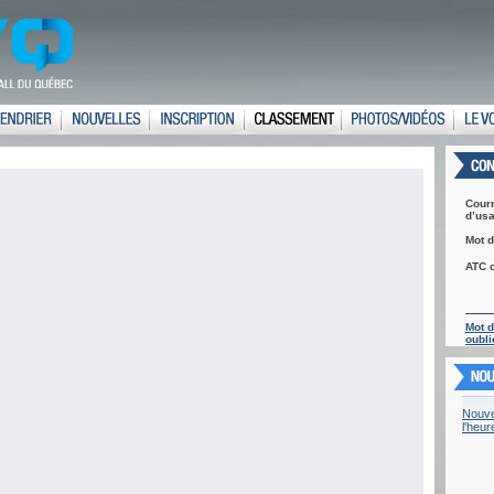
Courr
d’usa
Mot d
ATC 
Mot 
oubli
Nouve
l'heu