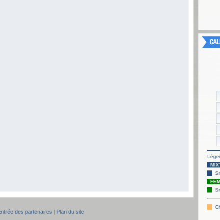
Légen
MIX
S
FÉM
S
Ch
Entrée des partenaires
|
Plan du site