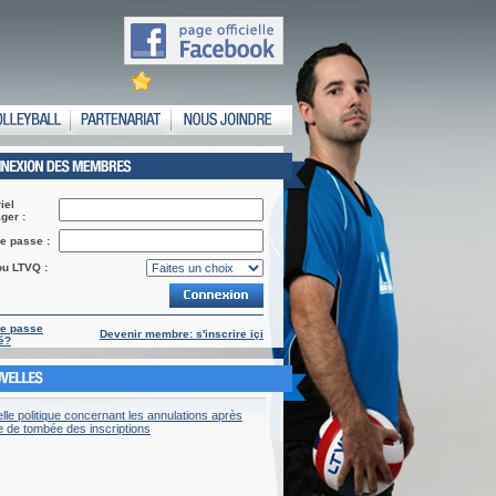
iel
ger :
e passe :
ou LTVQ :
de passe
Devenir membre: s'inscrire içi
é?
lle politique concernant les annulations après
re de tombée des inscriptions