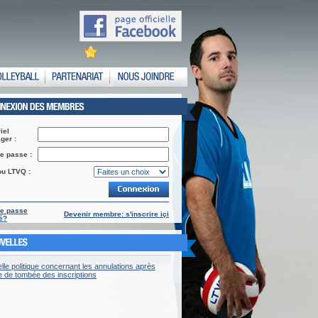
iel
ger :
e passe :
ou LTVQ :
de passe
Devenir membre: s'inscrire içi
é?
lle politique concernant les annulations après
re de tombée des inscriptions