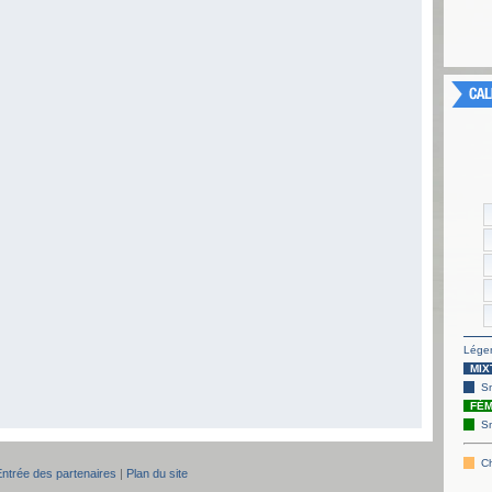
Légen
MIX
S
FÉM
S
Ch
Entrée des partenaires
|
Plan du site