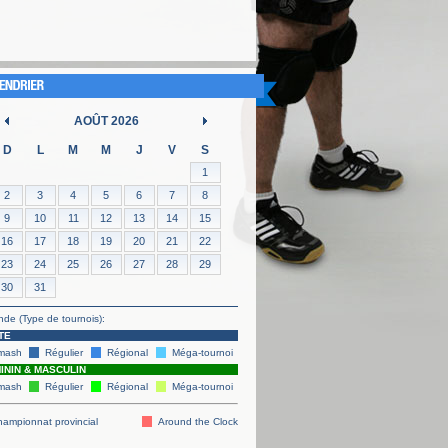
AOÛT 2026
D
L
M
M
J
V
S
1
2
3
4
5
6
7
8
9
10
11
12
13
14
15
16
17
18
19
20
21
22
23
24
25
26
27
28
29
30
31
de (Type de tournois):
TE
mash
Régulier
Régional
Méga-tournoi
ININ & MASCULIN
mash
Régulier
Régional
Méga-tournoi
ampionnat provincial
Around the Clock