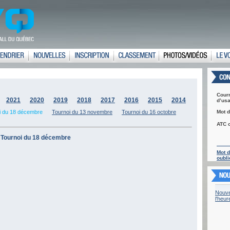
Courr
2021
2020
2019
2018
2017
2016
2015
2014
d’usa
i du 18 décembre
Tournoi du 13 novembre
Tournoi du 16 octobre
Mot d
ATC 
Tournoi du 18 décembre
Mot 
oubli
Nouve
l'heu