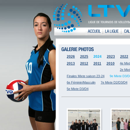
2026
2025
2024
2023
2022
2013
2012
2011
2010
4e Mix
2e Mix
Finales Mixte saison 23-24
9e Mixte D3/D
6e Féminin/Masculin
7e Mixte D2/D3/D4
5e Mixte D3/D4