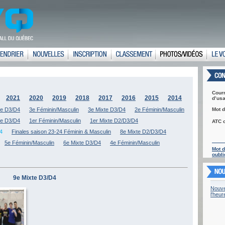
Courr
2021
2020
2019
2018
2017
2016
2015
2014
d’usa
te D3/D4
3e Féminin/Masculin
3e Mixte D3/D4
2e Féminin/Masculin
Mot d
te D3/D4
1er Féminin/Masculin
1er Mixte D2/D3/D4
ATC 
4
Finales saison 23-24 Féminin & Masculin
8e Mixte D2/D3/D4
5e Féminin/Masculin
6e Mixte D3/D4
4e Féminin/Masculin
Mot 
oubli
9e Mixte D3/D4
Nouve
l'heu