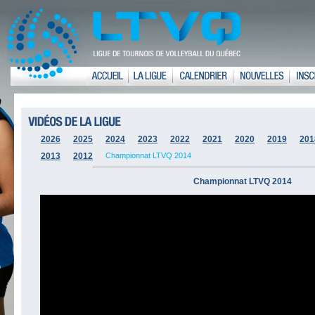
2026
2025
2024
2023
2022
2021
2020
2019
201
2013
2012
Championnat LTVQ 2014
Championnat LTVQ 2014