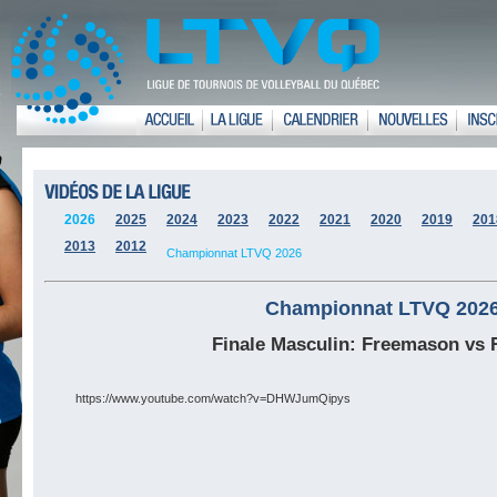
2026
2025
2024
2023
2022
2021
2020
2019
201
2013
2012
Championnat LTVQ 2026
Championnat LTVQ 202
Finale Masculin: Freemason vs 
https://www.youtube.com/watch?v=DHWJumQipys