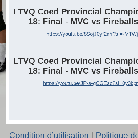
LTVQ Coed Provincial Champio
18: Final - MVC vs Fireball
https://youtu.be/8SojJ0yf2nY?si=-MTW
LTVQ Coed Provincial Champio
18: Final - MVC vs Fireball
https://youtu.be/JP-s-gCGEso?si=0y3b
Condition d’utilisation
|
Politique de